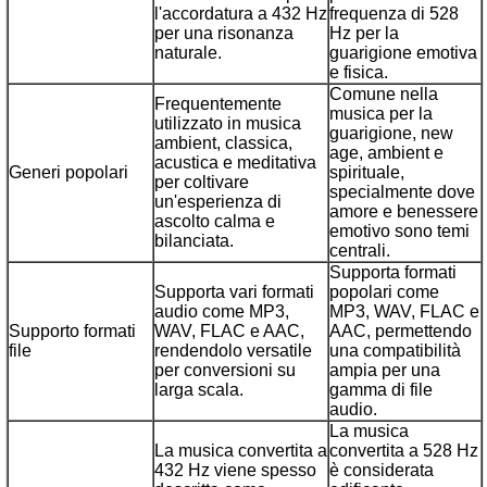
l'accordatura a 432 Hz
frequenza di 528
per una risonanza
Hz per la
naturale.
guarigione emotiva
e fisica.
Comune nella
Frequentemente
musica per la
utilizzato in musica
guarigione, new
ambient, classica,
age, ambient e
acustica e meditativa
Generi popolari
spirituale,
per coltivare
specialmente dove
un'esperienza di
amore e benessere
ascolto calma e
emotivo sono temi
bilanciata.
centrali.
Supporta formati
Supporta vari formati
popolari come
audio come MP3,
MP3, WAV, FLAC e
Supporto formati
WAV, FLAC e AAC,
AAC, permettendo
file
rendendolo versatile
una compatibilità
per conversioni su
ampia per una
larga scala.
gamma di file
audio.
La musica
La musica convertita a
convertita a 528 Hz
432 Hz viene spesso
è considerata