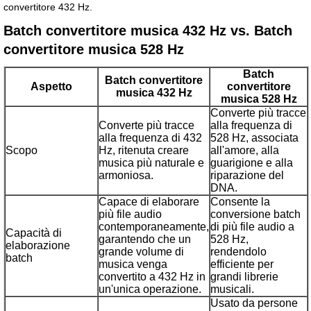
convertitore 432 Hz.
Batch convertitore musica 432 Hz vs. Batch
convertitore musica 528 Hz
Batch
Batch convertitore
Aspetto
convertitore
musica 432 Hz
musica 528 Hz
Converte più tracce
Converte più tracce
alla frequenza di
alla frequenza di 432
528 Hz, associata
Scopo
Hz, ritenuta creare
all'amore, alla
musica più naturale e
guarigione e alla
armoniosa.
riparazione del
DNA.
Capace di elaborare
Consente la
più file audio
conversione batch
contemporaneamente,
di più file audio a
Capacità di
garantendo che un
528 Hz,
elaborazione
grande volume di
rendendolo
batch
musica venga
efficiente per
convertito a 432 Hz in
grandi librerie
un'unica operazione.
musicali.
Usato da persone