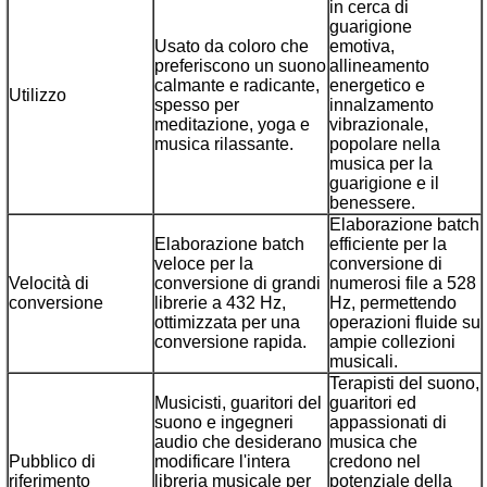
in cerca di
guarigione
Usato da coloro che
emotiva,
preferiscono un suono
allineamento
calmante e radicante,
energetico e
Utilizzo
spesso per
innalzamento
meditazione, yoga e
vibrazionale,
musica rilassante.
popolare nella
musica per la
guarigione e il
benessere.
Elaborazione batch
Elaborazione batch
efficiente per la
veloce per la
conversione di
Velocità di
conversione di grandi
numerosi file a 528
conversione
librerie a 432 Hz,
Hz, permettendo
ottimizzata per una
operazioni fluide su
conversione rapida.
ampie collezioni
musicali.
Terapisti del suono,
Musicisti, guaritori del
guaritori ed
suono e ingegneri
appassionati di
audio che desiderano
musica che
Pubblico di
modificare l'intera
credono nel
riferimento
libreria musicale per
potenziale della