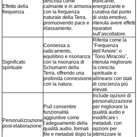
descritta come
edificante,
Effetto della
calmante e in armonia
energizzante e
frequenza
con la frequenza
curativa dal punto
naturale della Terra,
di vista emotivo,
promuovendo pace e
ritenuta avere effetti
rilassamento.
riparatori
sull'ascoltatore.
Riferita come la
Connessa a
"Frequenza
radicamento,
dell'Amore" o
equilibrio e risonanza
"Tono Miracolo",
Significato
con la risonanza di
ritenuta migliorare
spirituale
Schumann della
la crescita
Terra, offrendo una
spirituale e
profonda connessione
allinearsi con stati
con la natura.
di coscienza più
elevati.
Include opzioni di
personalizzazione
Può consentire
per migliorare la
funzionalità
qualità audio e
aggiuntive come
modificare i
Personalizzazione
l'adeguamento della
metadati, con
post-elaborazione
qualità audio, formati
opzioni per
file e metadati dopo la
ottimizzare le