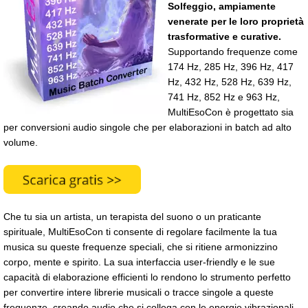
Solfeggio, ampiamente
venerate per le loro proprietà
trasformative e curative.
Supportando frequenze come
174 Hz, 285 Hz, 396 Hz, 417
Hz, 432 Hz, 528 Hz, 639 Hz,
741 Hz, 852 Hz e 963 Hz,
MultiEsoCon è progettato sia
per conversioni audio singole che per elaborazioni in batch ad alto
volume.
Che tu sia un artista, un terapista del suono o un praticante
spirituale, MultiEsoCon ti consente di regolare facilmente la tua
musica su queste frequenze speciali, che si ritiene armonizzino
corpo, mente e spirito. La sua interfaccia user-friendly e le sue
capacità di elaborazione efficienti lo rendono lo strumento perfetto
per convertire intere librerie musicali o tracce singole a queste
frequenze, creando audio che si collega con le energie vibrazionali