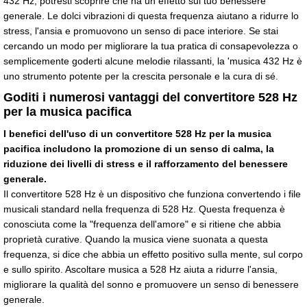
432 Hz, potresti scoprire che ha un effetto sul tuo benessere
generale. Le dolci vibrazioni di questa frequenza aiutano a ridurre lo
stress, l'ansia e promuovono un senso di pace interiore. Se stai
cercando un modo per migliorare la tua pratica di consapevolezza o
semplicemente goderti alcune melodie rilassanti, la 'musica 432 Hz è
uno strumento potente per la crescita personale e la cura di sé.
Goditi i numerosi vantaggi del convertitore 528 Hz
per la musica pacifica
I benefici dell'uso di un convertitore 528 Hz per la musica
pacifica includono la promozione di un senso di calma, la
riduzione dei livelli di stress e il rafforzamento del benessere
generale.
Il convertitore 528 Hz è un dispositivo che funziona convertendo i file
musicali standard nella frequenza di 528 Hz. Questa frequenza è
conosciuta come la "frequenza dell'amore" e si ritiene che abbia
proprietà curative. Quando la musica viene suonata a questa
frequenza, si dice che abbia un effetto positivo sulla mente, sul corpo
e sullo spirito. Ascoltare musica a 528 Hz aiuta a ridurre l'ansia,
migliorare la qualità del sonno e promuovere un senso di benessere
generale.