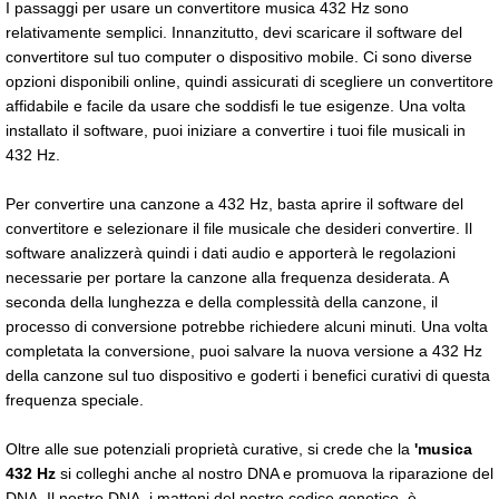
I passaggi per usare un convertitore musica 432 Hz sono
relativamente semplici. Innanzitutto, devi scaricare il software del
convertitore sul tuo computer o dispositivo mobile. Ci sono diverse
opzioni disponibili online, quindi assicurati di scegliere un convertitore
affidabile e facile da usare che soddisfi le tue esigenze. Una volta
installato il software, puoi iniziare a convertire i tuoi file musicali in
432 Hz.
Per convertire una canzone a 432 Hz, basta aprire il software del
convertitore e selezionare il file musicale che desideri convertire. Il
software analizzerà quindi i dati audio e apporterà le regolazioni
necessarie per portare la canzone alla frequenza desiderata. A
seconda della lunghezza e della complessità della canzone, il
processo di conversione potrebbe richiedere alcuni minuti. Una volta
completata la conversione, puoi salvare la nuova versione a 432 Hz
della canzone sul tuo dispositivo e goderti i benefici curativi di questa
frequenza speciale.
Oltre alle sue potenziali proprietà curative, si crede che la
'musica
432 Hz
si colleghi anche al nostro DNA e promuova la riparazione del
DNA. Il nostro DNA, i mattoni del nostro codice genetico, è