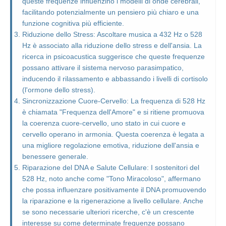
queste frequenze influenzino i modelli di onde cerebrali,
facilitando potenzialmente un pensiero più chiaro e una
funzione cognitiva più efficiente.
Riduzione dello Stress: Ascoltare musica a 432 Hz o 528
Hz è associato alla riduzione dello stress e dell'ansia. La
ricerca in psicoacustica suggerisce che queste frequenze
possano attivare il sistema nervoso parasimpatico,
inducendo il rilassamento e abbassando i livelli di cortisolo
(l'ormone dello stress).
Sincronizzazione Cuore-Cervello: La frequenza di 528 Hz
è chiamata "Frequenza dell'Amore" e si ritiene promuova
la coerenza cuore-cervello, uno stato in cui cuore e
cervello operano in armonia. Questa coerenza è legata a
una migliore regolazione emotiva, riduzione dell'ansia e
benessere generale.
Riparazione del DNA e Salute Cellulare: I sostenitori del
528 Hz, noto anche come "Tono Miracoloso", affermano
che possa influenzare positivamente il DNA promuovendo
la riparazione e la rigenerazione a livello cellulare. Anche
se sono necessarie ulteriori ricerche, c'è un crescente
interesse su come determinate frequenze possano