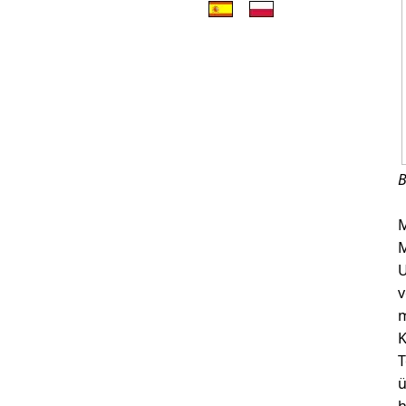
B
M
M
U
v
m
K
T
ü