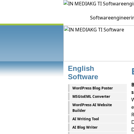
Softwareengineerin
English
Software
B
WordPress Blog Poster
s
MSGtoEML Converter
W
WordPress AI Website
e
Builder
R
AI Writing Tool
D
AI Blog Writer
D