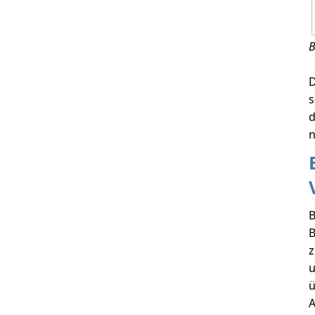
B
D
s
d
n
B
B
z
u
ü
A