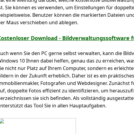
at eine Meinung darüber, welche kostenlose Bildverwaltung
st. Sie können es verwenden, um Einstellungen für doppelte 
eispielsweise. Benutzer können die markierten Dateien und
er Maus verschieben und ablegen.
Kostenloser Download - Bildverwaltungssoftware f
uch wenn Sie den PC gerne selbst verwalten, kann die Bil
indows 10 Ihnen dabei helfen, genau das zu erreichen, wa
ie nicht nur Platz auf Ihrem Computer, sondern es erleicht
ildern in der Zukunft erheblich. Daher ist es ein praktisch
mmobilienmakler, Fotografen und Webdesigner. Zunächst fo
uf, doppelte Fotos effizient zu identifizieren, um herauszuf
erzeichnissen sie sich befinden. Als vollständig ausgestatt
nterstützt das Tool Sie in allen Hauptaufgaben.